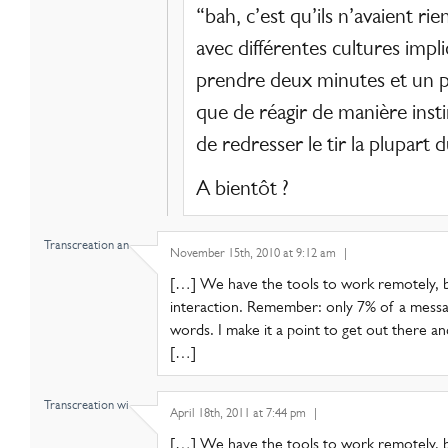
“bah, c’est qu’ils n’avaient rien
avec différentes cultures impl
prendre deux minutes et un p
que de réagir de manière inst
de redresser le tir la plupart 
A bientôt ?
Transcreation an..
November 15th, 2010 at 9:12 am
|
[…] We have the tools to work remotely, 
interaction. Remember: only 7% of a mess
words. I make it a point to get out there a
[…]
Transcreation wi..
April 18th, 2011 at 7:44 pm
|
[…] We have the tools to work remotely, 