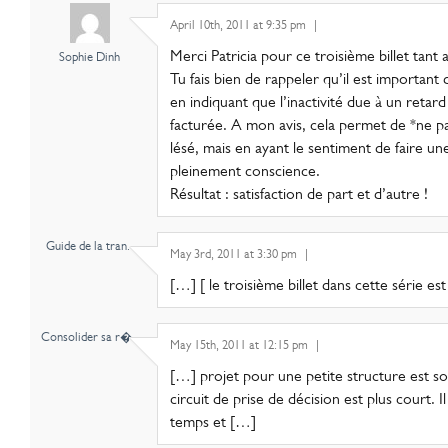
April 10th, 2011 at 9:35 pm
|
Merci Patricia pour ce troisième billet tant 
Sophie Dinh
Tu fais bien de rappeler qu’il est important
en indiquant que l’inactivité due à un retard
facturée. A mon avis, cela permet de *ne pas
lésé, mais en ayant le sentiment de faire une
pleinement conscience.
Résultat : satisfaction de part et d’autre !
Guide de la tran..
May 3rd, 2011 at 3:30 pm
|
[…] [ le troisième billet dans cette série est
Consolider sa r�..
May 15th, 2011 at 12:15 pm
|
[…] projet pour une petite structure est so
circuit de prise de décision est plus court. 
temps et […]